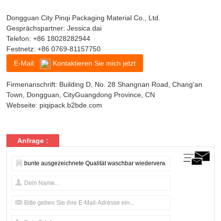
Dongguan City Pinqi Packaging Material Co., Ltd.
Gesprächspartner: Jessica.dai
Telefon:
+86 18028282944
Festnetz:
+86 0769-81157750
E-Mail:
Kontaktieren Sie mich jetzt
Firmenanschrift: Building D, No. 28 Shangnan Road, Chang'an
Town, Dongguan, CityGuangdong Province, CN
Webseite:
piqipack.b2bde.com
Anfrage :