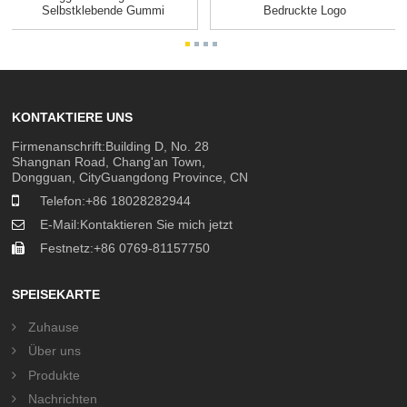
Selbstklebende Gummi
Bedruckte Logo
Möbel Tisch...
Transparente, Recycelba...
KONTAKTIERE UNS
Firmenanschrift:Building D, No. 28
Shangnan Road, Chang'an Town,
Dongguan, CityGuangdong Province, CN
Telefon:
+86 18028282944
E-Mail:
Kontaktieren Sie mich jetzt
Festnetz:
+86 0769-81157750
SPEISEKARTE
Zuhause
Über uns
Produkte
Nachrichten