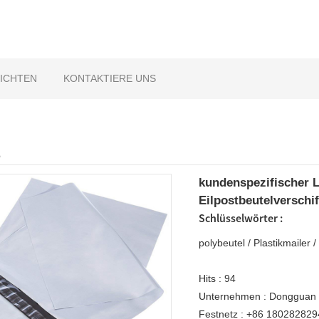
ICHTEN
KONTAKTIERE UNS
E
kundenspezifischer L
Eilpostbeutelversch
Schlüsselwörter :
polybeutel
/
Plastikmailer
Hits :
94
Unternehmen :
Dongguan C
Festnetz :
+86 180282829