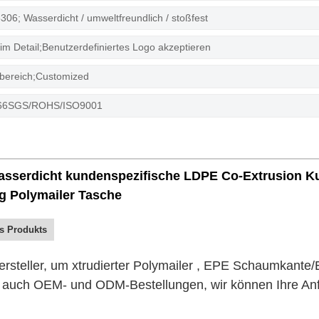
06; Wasserdicht / umweltfreundlich / stoßfest
im Detail;Benutzerdefiniertes Logo akzeptieren
bereich;Customized
3066SGS/ROHS/ISO9001
wasserdicht kundenspezifische LDPE Co-Extrusion K
g Polymailer Tasche
s Produkts
ersteller, um
xtrudierter Polymailer
,
EPE Schaumkante/E
 auch OEM- und ODM-Bestellungen, wir können Ihre Anfr