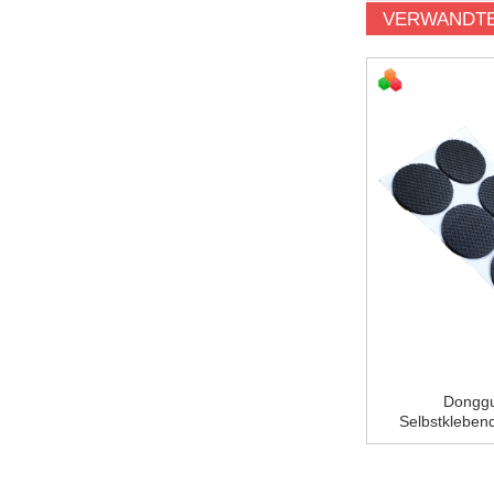
VERWANDTE
Hochviskoelastische Zwei Lagen
Donggu
Wasserdicht Klebende Klebe...
Selbstkleben