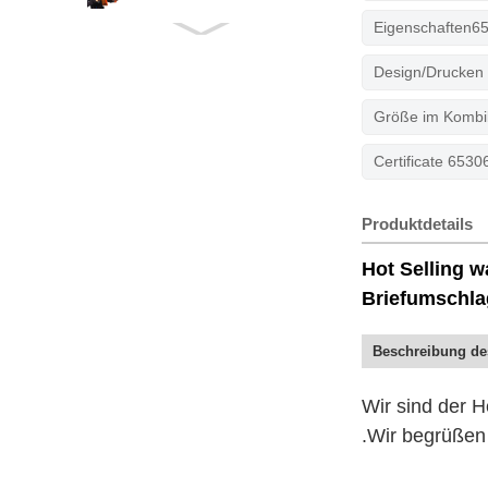
Eigenschaften653
kundenspezifischer
LDPE-Coe...
Design/Drucken 
Größe im Kombi
Certificate 65
Hochviskoelastische
Produktdetails
zwei La...
Hot Selling 
Briefumschla
Beschreibung de
Wir sind der H
.Wir begrüßen