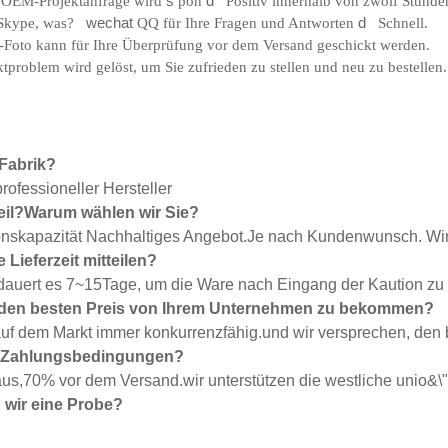
/OEM-Projektanfrage wird
s
pon
d
Positiv innerhalb von zwölf Stunde
 Skype, was?
wechat
QQ für Ihre Fragen und Antworten
d
Schnell.
-Foto kann für Ihre Überprüfung vor dem Versand geschickt werden.
tproblem wird gelöst, um Sie zufrieden zu stellen und neu zu bestellen.
 Fabrik?
professioneller Hersteller
teil?Warum wählen wir Sie?
nskapazität Nachhaltiges Angebot.Je nach Kundenwunsch. Wir
 Lieferzeit mitteilen?
auert es 7~15Tage, um die Ware nach Eingang der Kaution zu
, den besten Preis von Ihrem Unternehmen zu bekommen?
auf dem Markt immer konkurrenzfähig.und wir versprechen, den b
re Zahlungsbedingungen?
us,70% vor dem Versand.wir unterstützen die westliche unio&
wir eine Probe?