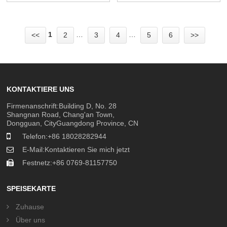
Kundenspez...
Print So...
1
…
…
<<
2
3
4
5
6
>>
KONTAKTIERE UNS
Firmenanschrift:Building D, No. 28
Shangnan Road, Chang'an Town,
Dongguan, CityGuangdong Province, CN
Telefon:
+86 18028282944
E-Mail:
Kontaktieren Sie mich jetzt
Festnetz:
+86 0769-81157750
SPEISEKARTE
Zuhause
Über uns