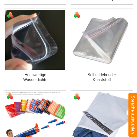
Selbstklebende
Transparente,
Gummi Möbel
Recycelba...
Tisch...
Hochwertige
Selbstklebender
Wasserdichte
Kunststoff
Wiederverschließbare
Verpackungsbeutel
Plastik Zi...
Und Plastikb...
Sprache auswählen