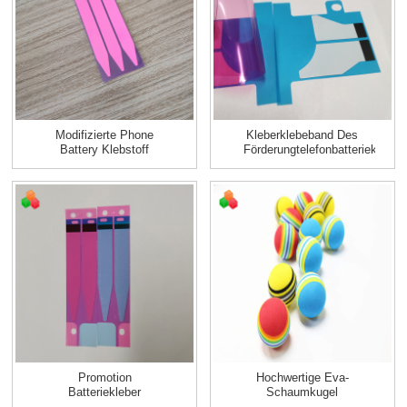
Modifizierte Phone
Kleberklebeband Des
Battery Klebstoff
Förderungtelefonbatteriekleber
Klebeband
\/ K...
Doppelseit...
Promotion
Hochwertige Eva-
Batteriekleber
Schaumkugel
Aufkleber Klebeband /
Individuelle Größe