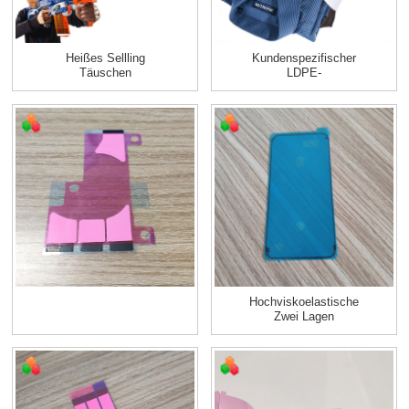
Heißes Sellling
Kundenspezifischer
Täuschen
LDPE-
Scharfschützeziel-
Coextrusionskurierplastik-
Schießen E...
Eilpost...
Hochviskoelastische
Zwei Lagen
Wasserdicht
Klebende Klebe...